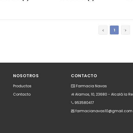
Añadir
Añadir
1
NOSOTROS
CONTACTO
Productos
Farmacia Navas
Contacto
Alamos, 10, 23680 - Alcalá la R
953580417
farmacianavas10@gmail.com