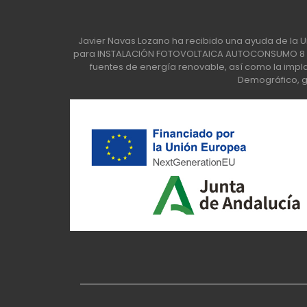
Javier Navas Lozano ha recibido una ayuda de la U
para INSTALACIÓN FOTOVOLTAICA AUTOCONSUMO 8 KW
fuentes de energía renovable, así como la implan
Demográfico, ge