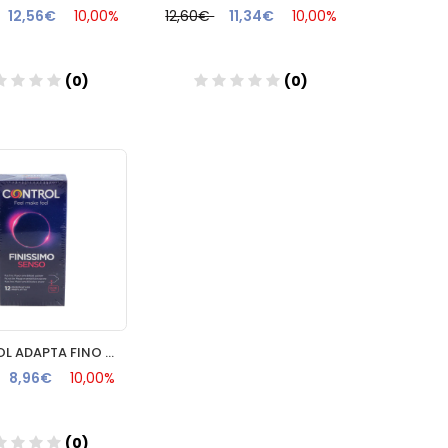
12,56€
10,00%
12,60€
11,34€
10,00%
(0)
(0)
Añadir
Añadir
CONTROL ADAPTA FINO PRESERVATIVOS 12 U
8,96€
10,00%
(0)