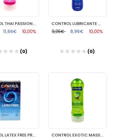
CONTROL THAI PASSION MASSAGE GEL 200ML
CONTROL LUBRICANTE NATURE 75 ML
11,66€
10,00%
9,95€
8,96€
10,00%
(0)
(0)
Añadir
Añadir
CONTROL LATEX FREE PRESERVATIVOS 5 UNIDADES
CONTROL EXOTIC MASSAGE GEL 200ML