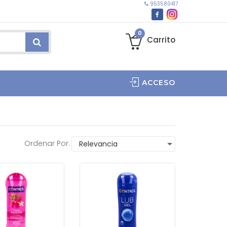
953580417
0
Carrito
ACCESO
Ordenar Por: