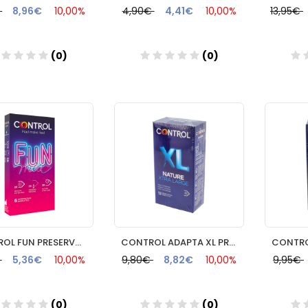
€
8,96€
10,00%
4,90€
4,41€
10,00%
13,95€
(0)
(0)
Añadir
Añadir
CONTROL FUN PRESERVATIVOS MIX 6 UNIDADES
CONTROL ADAPTA XL PRESERVATIVOS 12 U
€
5,36€
10,00%
9,80€
8,82€
10,00%
9,95€
(0)
(0)