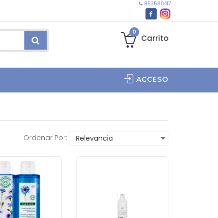
953580417
0
Carrito
ACCESO
Ordenar Por: