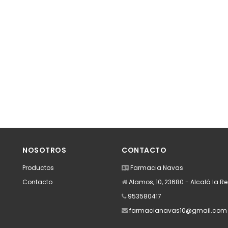
NOSOTROS
CONTACTO
Productos
Farmacia Navas
Contacto
Alamos, 10, 23680 - Alcalá la R
953580417
farmacianavas10@gmail.com