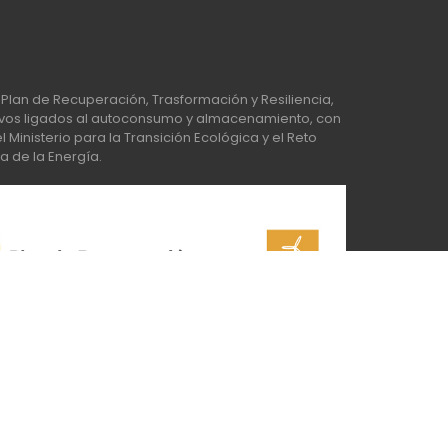
Plan de Recuperación, Trasformación y Resiliencia,
os ligados al autoconsumo y almacenamiento, con
Ministerio para la Transición Ecológica y el Reto
a de la Energía.