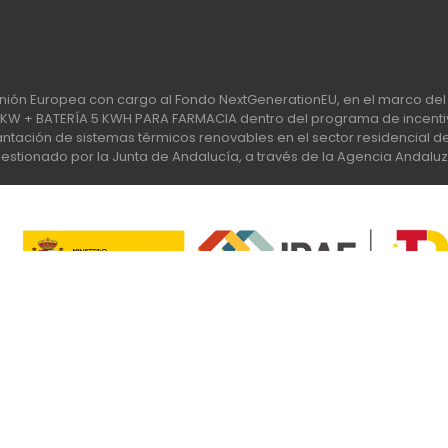
nión Europea con cargo al Fondo NextGenerationEU, en el marco del 
 + BATERÍA 5 KWH PARA FARMACIA dentro del programa de incentiv
tación de sistemas térmicos renovables en el sector residencial del 
stionado por la Junta de Andalucía, a través de la Agencia Andaluz
Apúntate a nuestra Newsletter