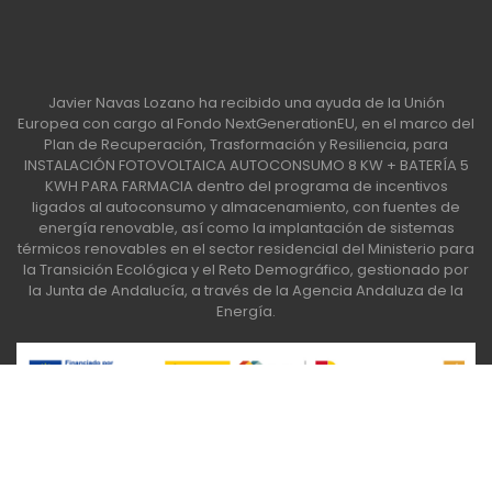
Javier Navas Lozano ha recibido una ayuda de la Unión
Europea con cargo al Fondo NextGenerationEU, en el marco del
Plan de Recuperación, Trasformación y Resiliencia, para
INSTALACIÓN FOTOVOLTAICA AUTOCONSUMO 8 KW + BATERÍA 5
KWH PARA FARMACIA dentro del programa de incentivos
ligados al autoconsumo y almacenamiento, con fuentes de
energía renovable, así como la implantación de sistemas
térmicos renovables en el sector residencial del Ministerio para
la Transición Ecológica y el Reto Demográfico, gestionado por
la Junta de Andalucía, a través de la Agencia Andaluza de la
Energía.
Apúntate a nuestra Newsletter