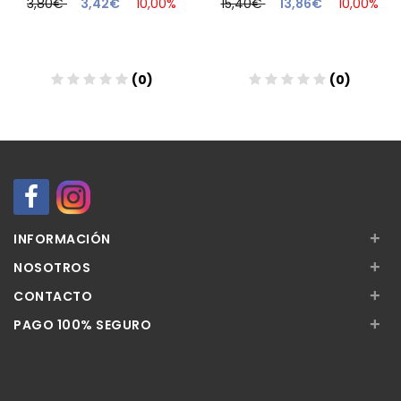
3,80€
3,42€
10,00%
15,40€
13,86€
10,00%
(0)
(0)
Añadir
Añadir
+
INFORMACIÓN
+
NOSOTROS
+
CONTACTO
+
PAGO 100% SEGURO