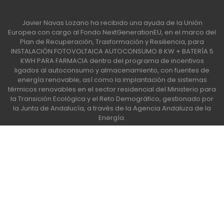
Javier Navas Lozano ha recibido una ayuda de la Unión
Europea con cargo al Fondo NextGenerationEU, en el marco del
Plan de Recuperación, Trasformación y Resiliencia, para
INSTALACIÓN FOTOVOLTAICA AUTOCONSUMO 8 KW + BATERÍA 5
KWH PARA FARMACIA dentro del programa de incentivos
ligados al autoconsumo y almacenamiento, con fuentes de
energía renovable, así como la implantación de sistemas
térmicos renovables en el sector residencial del Ministerio para
la Transición Ecológica y el Reto Demográfico, gestionado por
la Junta de Andalucía, a través de la Agencia Andaluza de la
Energía.
Apúntate a nuestra Newsletter
Escribe aquí tu email...