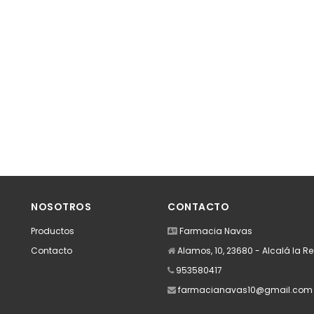
NOSOTROS
CONTACTO
Productos
Farmacia Navas
Contacto
Alamos, 10, 23680 - Alcalá la R
953580417
farmacianavas10@gmail.com