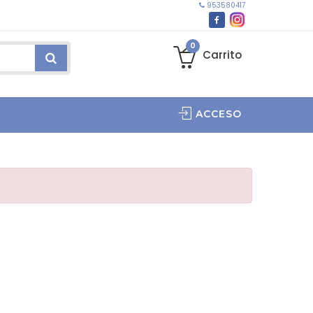
953580417
0
Carrito
ACCESO