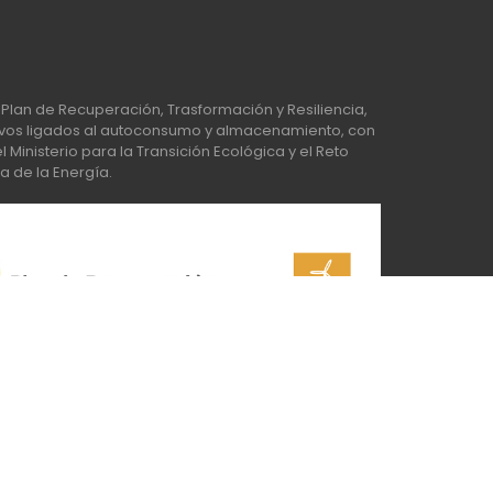
Plan de Recuperación, Trasformación y Resiliencia,
os ligados al autoconsumo y almacenamiento, con
Ministerio para la Transición Ecológica y el Reto
a de la Energía.