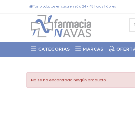
Tus productos en casa en sólo 24 - 48 horas hábiles
CATEGORÍAS
MARCAS
OFERT
SWEET BY ASUN ARIAS
No se ha encontrado ningún producto