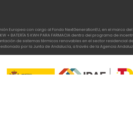
nión Europea con cargo al Fondo NextGenerationEU, en el marco del 
 + BATERÍA 5 KWH PARA FARMACIA dentro del programa de incentiv
tación de sistemas térmicos renovables en el sector residencial del 
stionado por la Junta de Andalucía, a través de la Agencia Andaluz
Apúntate a nuestra Newsletter